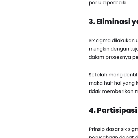
perlu diperbaiki.
3. Eliminasi 
Six sigma dilakukan
mungkin dengan tuju
dalam prosesnya per
Setelah mengidentif
maka hal-hal yang ku
tidak memberikan m
4. Partisipas
Prinsip dasar six s
perusahaan dapat di