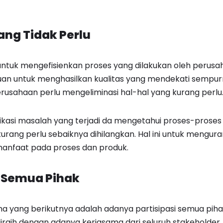
yang Tidak Perlu
 untuk mengefisienkan proses yang dilakukan oleh perus
an untuk menghasilkan kualitas yang mendekati sempurn
usahaan perlu mengeliminasi hal-hal yang kurang perlu
ikasi masalah yang terjadi da mengetahui proses-proses 
rang perlu sebaiknya dihilangkan. Hal ini untuk menguran
anfaat pada proses dan produk.
i Semua Pihak
igma yang berikutnya adalah adanya partisipasi semua pih
raih dengan adanya kerjasama dari seluruh stakeholder