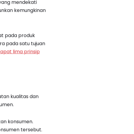
 yang mendekati
runkan kemungkinan
at pada produk
ra pada satu tujuan
pat lima prinsip
tan kualitas dan
sumen.
kan konsumen.
onsumen tersebut.