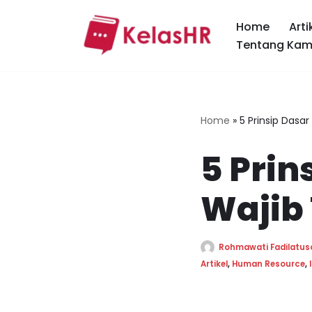
Home
Arti
Skip
Tentang Kam
to
content
Home
»
5 Prinsip Dasar
5 Prin
Wajib
Rohmawati Fadilatus
Artikel
,
Human Resource
,