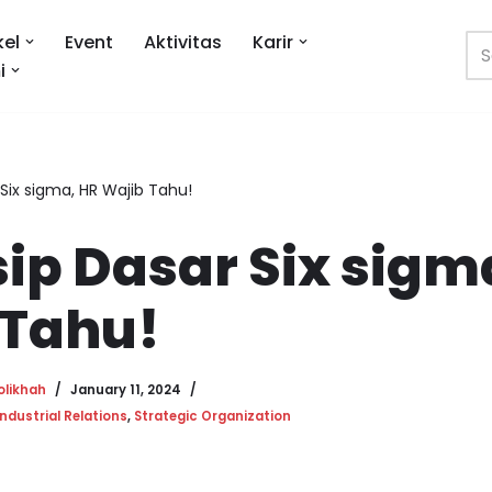
kel
Event
Aktivitas
Karir
i
 Six sigma, HR Wajib Tahu!
sip Dasar Six sigm
 Tahu!
olikhah
January 11, 2024
Industrial Relations
,
Strategic Organization