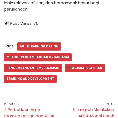
lebih relevan, efisien, dan berdampak besar bagi
perusahaan.
Post Views:
751
Tags:
AGILE LEARNING DESIGN
METODE PENGEMBANGAN ORGANIASAI
PENGEMBANGAN PEMBELAJARAN
PROGRAM PELATIHAN
TRAINING AND DEVELOPMENT
PREVIOUS
NEXT
4 Perbedaan Agile
5 Langkah Melakukan
Learning Design dan ADDIE
ADDIE Model Untuk