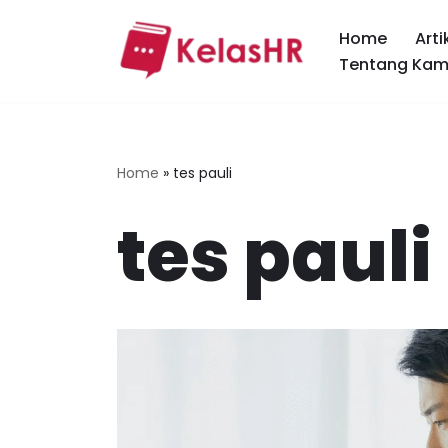
Home
Arti
Skip
Tentang Kam
to
content
Home
»
tes pauli
tes pauli