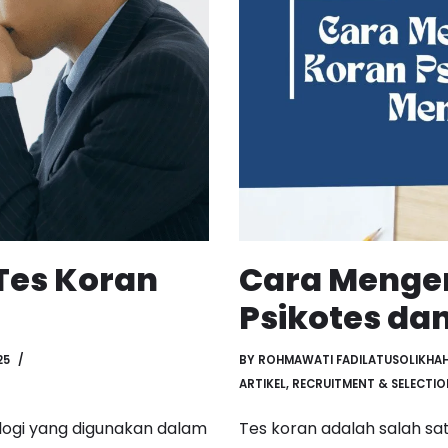
Tes Koran
Cara Menger
Psikotes da
25
BY
ROHMAWATI FADILATUSOLIKHA
ARTIKEL
,
RECRUITMENT & SELECTIO
ologi yang digunakan dalam
Tes koran adalah salah sa