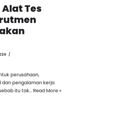
 Alat Tes
krutmen
nakan
024
ntuk perusahaan,
ill dan pengalaman kerja
sebab itu tak…
Read More »