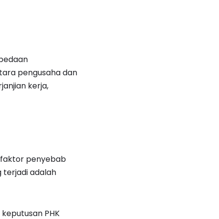
rbedaan
antara pengusaha dan
njian kerja,
u faktor penyebab
 terjadi adalah
a keputusan PHK