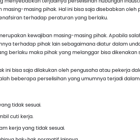
 menyebabkan terjadinya perselisihan hubungan industri
h masing-masing pihak. Hal ini bisa saja disebabkan ole
enafsiran terhadap peraturan yang berlaku.
erupakan kewajiban masing-masing pihak. Apabila salah
nya terhadap pihak lain sebagaimana diatur dalam un
ang berlaku maka pihak yang melanggar bisa dikenakan 
ak ini bisa saja dilakukan oleh pengusaha atau pekerja d
 adalah beberapa perselisihan yang umumnya terjadi dal
ang tidak sesuai.
l cuti kerja.
jam kerja yang tidak sesuai.
uhinya hak-hak normatif lainnya.