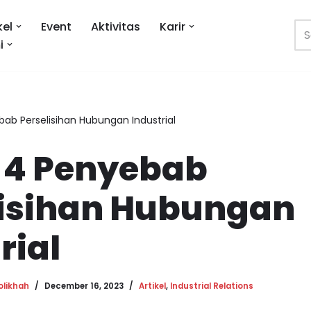
kel
Event
Aktivitas
Karir
i
ebab Perselisihan Hubungan Industrial
a 4 Penyebab
lisihan Hubungan
rial
olikhah
December 16, 2023
Artikel
,
Industrial Relations