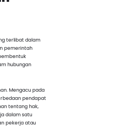
g terlibat dalam
dan pemerintah
i pembentuk
lam hubungan
sihan. Mengacu pada
 perbedaan pendapat
han tentang hak,
ja dalam satu
n pekerja atau