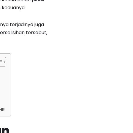
t keduanya.
nya terjadinya juga
rselisihan tersebut,
 HR
an