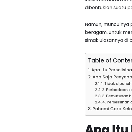
dibentuklah suatu p
Namun, munculnya pe
beragam, untuk meng
simak ulasannya di b
Table of Conte
Apa Itu Perselisih
Apa Saja Penyebab
1. Tidak dipen
2. Perbedaan k
3. Pemutusan h
4. Perselisihan 
Pahami Cara Kelol
Apa Itu