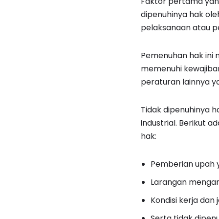
Faktor pertama yang
dipenuhinya hak ole
pelaksanaan atau p
Pemenuhan hak ini m
memenuhi kewajiban
peraturan lainnya y
Tidak dipenuhinya h
industrial. Berikut
hak:
Pemberian upah y
Larangan mengambi
Kondisi kerja dan 
Serta tidak dipen