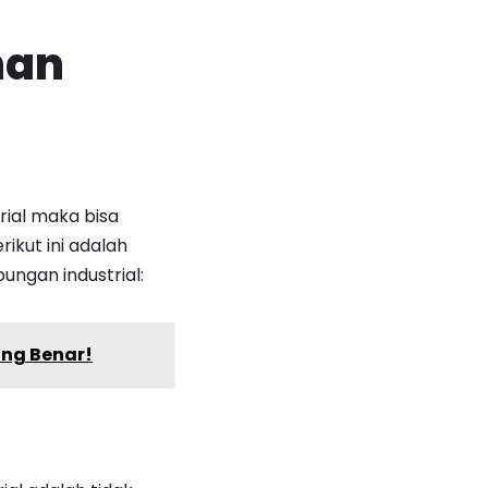
han
ial maka bisa
rikut ini adalah
ngan industrial:
ang Benar!