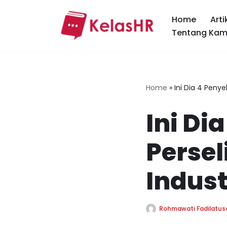
Home
Arti
Skip
Tentang Kam
to
content
Home
»
Ini Dia 4 Peny
Ini Di
Perse
Indust
Rohmawati Fadilatus