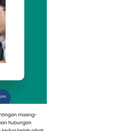
entingan masing-
ihan hubungan
n kedua belah pihak