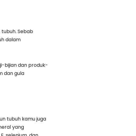
 tubuh. Sebab
uh dalam
-bijian dan produk-
am dan gula
un tubuh kamu juga
neral yang
E, selenium, dan