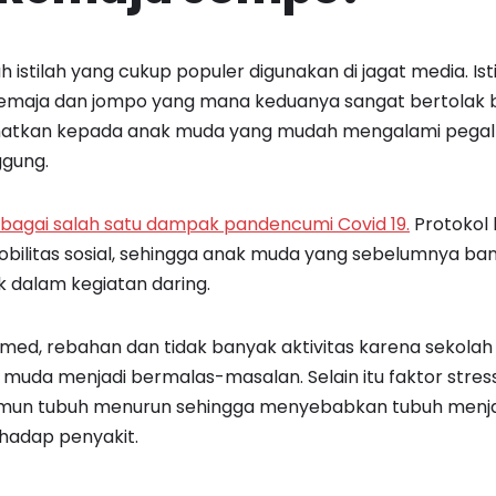
istilah yang cukup populer digunakan di jagat media. Isti
 remaja dan jompo yang mana keduanya sangat bertolak be
atkan kepada anak muda yang mudah mengalami pegal-p
ggung.
bagai salah satu dampak pandencumi Covid 19.
Protokol
bilitas sosial, sehingga anak muda yang sebelumnya ba
ak dalam kegiatan daring.
smed, rebahan dan tidak banyak aktivitas karena sekolah
uda menjadi bermalas-masalan. Selain itu faktor stres
mun tubuh menurun sehingga menyebabkan tubuh menjad
rhadap penyakit.