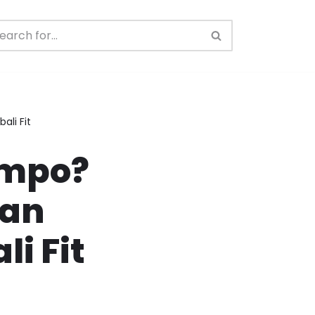
li Fit
ompo?
kan
i Fit