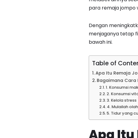
para remaja jompo w
Dengan meningkatka
menjaganya tetap fi
bawah ini.
Table of Conte
Apa Itu Remaja J
Bagaimana Cara 
1. Konsumsi ma
2. Konsumsi vi
3. Kelola stress
4. Mulailah ola
5. Tidur yang c
Apa It