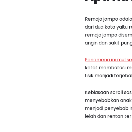
Remaja jompo adalah 
dari dua kata yaitu
remaja jompo disem
angin dan sakit pun
Fenomena ini mul se
ketat membatasi mo
fisik menjadi terjeb
Kebiasaan scroll so
menyebabkan anak m
menjadi penyebab i
lelah dan rentan te