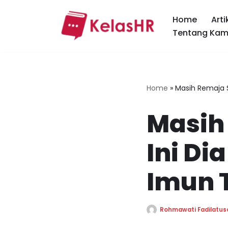
Home
Arti
Skip
Tentang Kam
to
content
Home
»
Masih Remaja 
Masih
Ini D
Imun 
Rohmawati Fadilatus