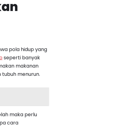
kan
wa pola hidup yang
o
seperti banyak
, makan makanan
n tubuh menurun.
lelah maka perlu
pa cara