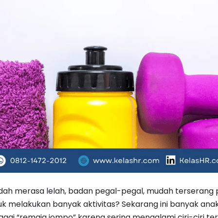
udah merasa lelah, badan pegal-pegal, mudah terserang 
uk melakukan banyak aktivitas? Sekarang ini banyak an
agai “remaja jompo” karena sering mengalami ciri-ciri ter