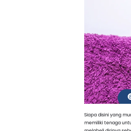
Siapa disini yang m
memiliki tenaga unt
melabeli dirinya seb