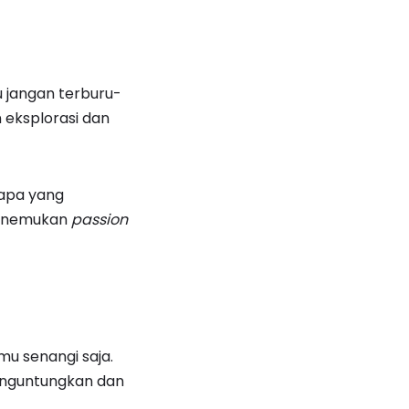
 jangan terburu-
 eksplorasi dan
 apa yang
menemukan
passion
u senangi saja.
nguntungkan dan