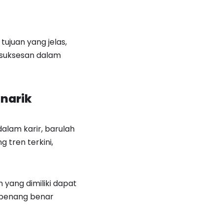
ujuan yang jelas,
esuksesan dalam
enarik
alam karir, barulah
 tren terkini,
yang dimiliki dapat
 benang benar