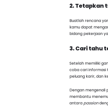
2. Tetapkan t
Buatlah rencana yang
kamu dapat mengara
bidang pekerjaan ya
3. Cari tahu
Setelah memiliki gam
coba cari informasi 
peluang karir, dan 
Dengan mengenali pa
membantu menem
antara
passion
deng