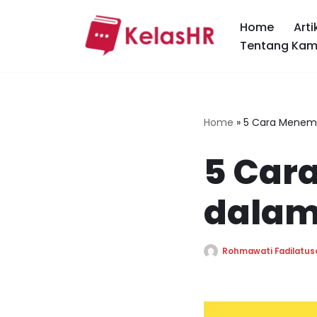
Home
Arti
Skip
Tentang Kam
to
content
Home
»
5 Cara Menemu
5 Car
dalam
Rohmawati Fadilatus