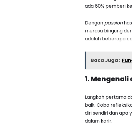
ada 60% pemberi ke
Dengan
passion
has
merasa bingung de
adalah beberapa 
Baca Juga :
Fun
1. Mengenali d
Langkah pertama 
baik. Coba refleksik
diri sendiri dan a
dalam karir.