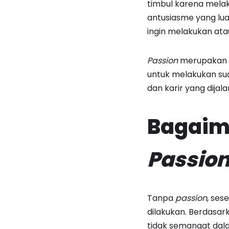
timbul karena mela
antusiasme yang lua
ingin melakukan ata
Passion
merupakan m
untuk melakukan su
dan karir yang dijala
Bagaim
Passio
Tanpa
passion
, se
dilakukan. Berdasar
tidak semangat dala