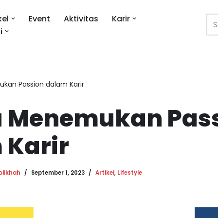
kel
Event
Aktivitas
Karir
i
kan Passion dalam Karir
a Menemukan Pas
 Karir
olikhah
September 1, 2023
Artikel
,
Lifestyle