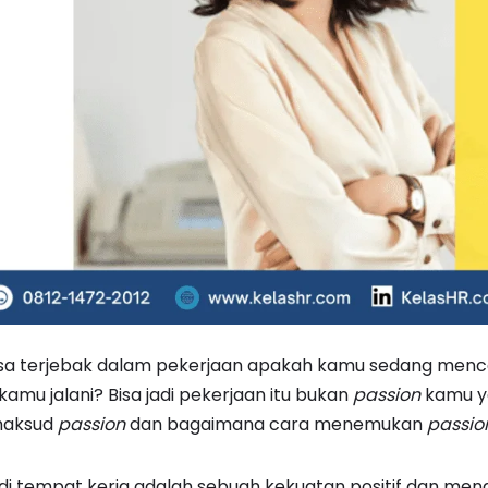
 terjebak dalam pekerjaan apakah kamu sedang menca
amu jalani? Bisa jadi pekerjaan itu bukan
passion
kamu y
maksud
passion
dan bagaimana cara menemukan
passio
di tempat kerja adalah sebuah kekuatan positif dan mengi