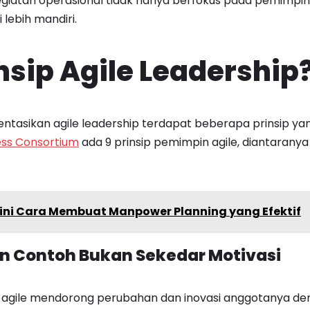
egiatan operasional tidak hanya berfokus pada pemimp
 lebih mandiri.
nsip Agile Leadership
asikan agile leadership terdapat beberapa prinsip yan
ess Consortium
ada 9 prinsip pemimpin agile, diantaranya
ini Cara Membuat Manpower Planning yang Efektif
n Contoh Bukan Sekedar Motivasi
 agile mendorong perubahan dan inovasi anggotanya d