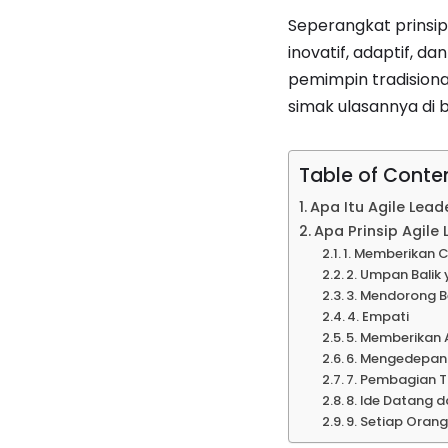
Seperangkat prinsi
inovatif, adaptif, d
pemimpin tradisiona
simak ulasannya di b
Table of Conte
Apa Itu Agile Lead
Apa Prinsip Agile
1. Memberikan 
2. Umpan Balik 
3. Mendorong Ber
4. Empati
5. Memberikan 
6. Mengedepan
7. Pembagian 
8. Ide Datang d
9. Setiap Oran