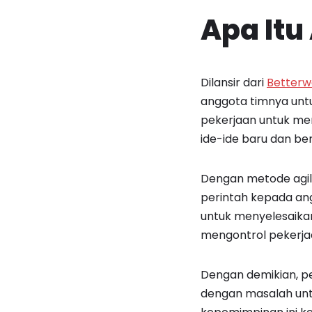
Apa Itu
Dilansir dari
Betterw
anggota timnya unt
pekerjaan untuk me
ide-ide baru dan b
Dengan metode agil
perintah kepada an
untuk menyelesaika
mengontrol pekerja
Dengan demikian, 
dengan masalah unt