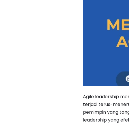
Agile leadership m
terjadi terus-men
pemimpin yang tang
leadership yang efek