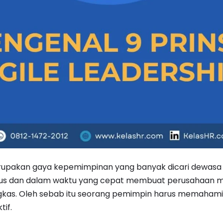
erupakan gaya kepemimpinan yang banyak dicari dewasa 
erus dan dalam waktu yang cepat membuat perusahaan
kas. Oleh sebab itu seorang pemimpin harus memahami pr
tif.