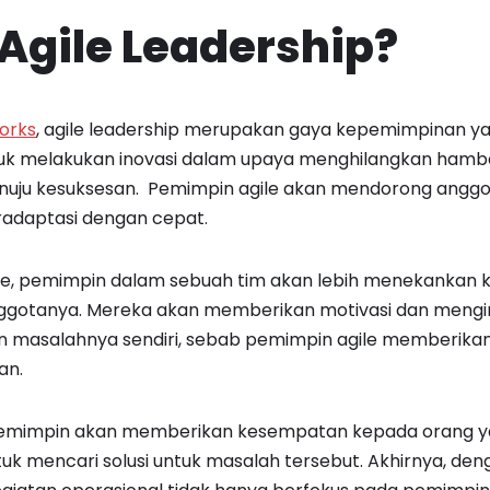
 Agile Leadership?
orks
, agile leadership merupakan gaya kepemimpinan 
uk melakukan inovasi dalam upaya menghilangkan ham
nuju kesuksesan. Pemimpin agile akan mendorong anggo
eradaptasi dengan cepat.
e, pemimpin dalam sebuah tim akan lebih menekankan k
ggotanya. Mereka akan memberikan motivasi dan mengi
n masalahnya sendiri, sebab pemimpin agile memberik
an.
pemimpin akan memberikan kesempatan kepada orang y
uk mencari solusi untuk masalah tersebut. Akhirnya, d