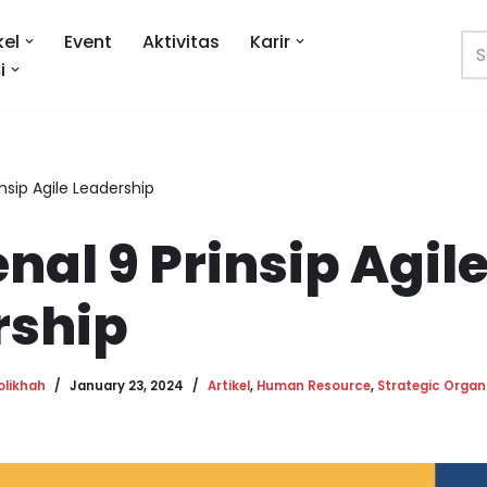
kel
Event
Aktivitas
Karir
i
nsip Agile Leadership
al 9 Prinsip Agil
rship
olikhah
January 23, 2024
Artikel
,
Human Resource
,
Strategic Organ