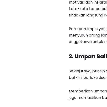
motivasi dan inspi
kata-kata tanpa bu
tindakan langsung 
Para pemimpin yang 
menyuruh orang lain
anggotanya untuk m
2. Umpan Bal
Selanjutnya, prinsi
balik ini berlaku d
Memberikan umpan ba
juga memastikan bah