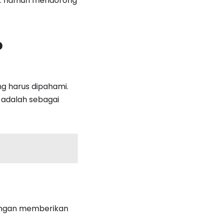
in. namun mendorong
?
g harus dipahami.
 adalah sebagai
engan memberikan