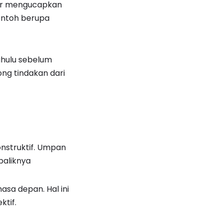
dar mengucapkan
ontoh berupa
ahulu sebelum
ng tindakan dari
onstruktif. Umpan
ebaliknya
sa depan. Hal ini
ktif.