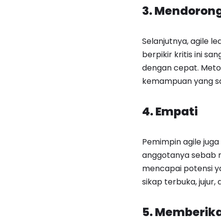
3. Mendorong 
Selanjutnya, agile 
berpikir kritis ini 
dengan cepat. Met
kemampuan yang sat
4. Empati
Pemimpin agile juga
anggotanya sebab 
mencapai potensi ya
sikap terbuka, jujur
5. Memberika