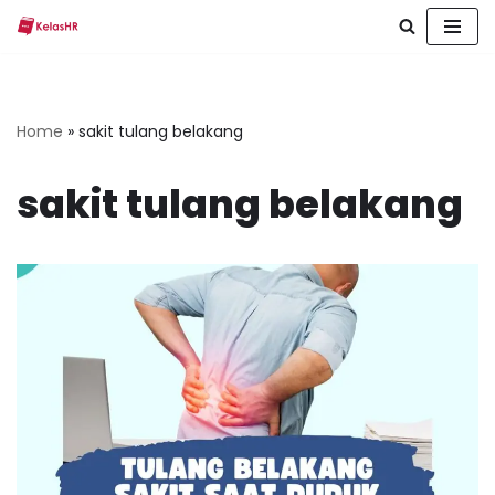
Skip
to
content
Home
»
sakit tulang belakang
sakit tulang belakang