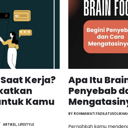
 Saat Kerja?
Apa Itu Brai
gkatkan
Penyebab d
 untuk Kamu
Mengatasin
BY
ROHMAWATI FADILATUSOLIKHA
ARTIKEL
,
LIFESTYLE
Pernahkah kamu mendengar