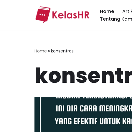
Home
Arti
Skip
Tentang Kam
to
content
Home
»
konsentrasi
konsentr