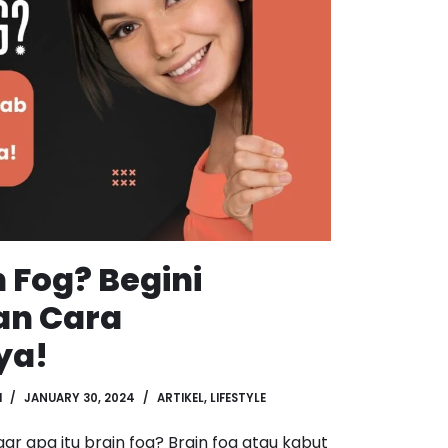
n Fog? Begini
an Cara
ya!
H
JANUARY 30, 2024
ARTIKEL
,
LIFESTYLE
 apa itu brain fog? Brain fog atau kabut