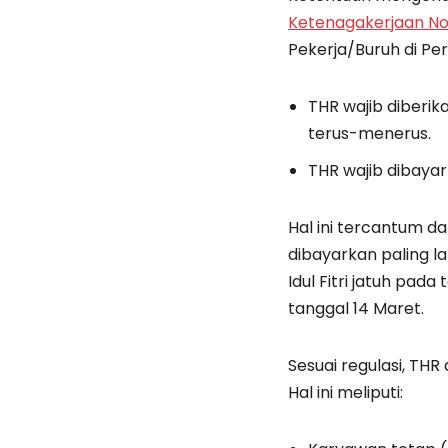
Ketenagakerjaan No
Pekerja/Buruh di Pe
THR wajib diberi
terus-menerus.
THR wajib dibaya
Hal ini tercantum 
dibayarkan paling l
Idul Fitri jatuh pa
tanggal 14 Maret.
Sesuai regulasi, TH
Hal ini meliputi: