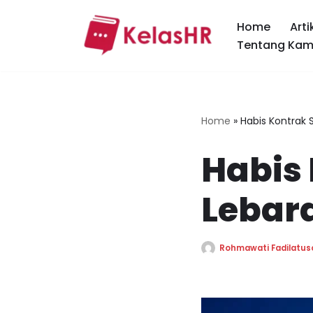
Home
Arti
Skip
Tentang Kam
to
content
Home
»
Habis Kontrak
Habis
Lebar
Rohmawati Fadilatus