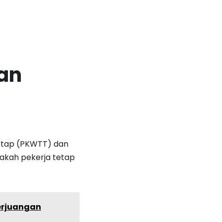
an
etap (PKWTT) dan
akah pekerja tetap
Perjuangan