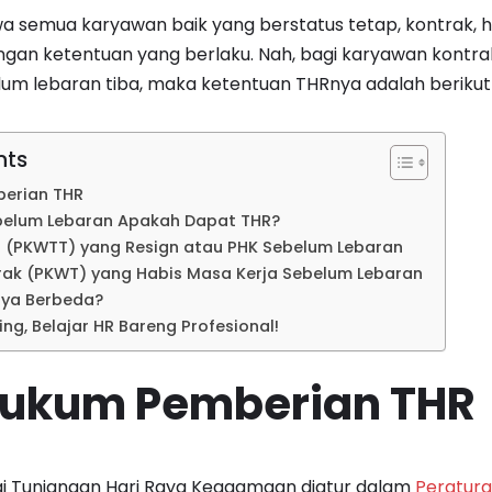
wa semua karyawan baik yang berstatus tetap, kontrak, h
ngan ketentuan yang berlaku. Nah, bagi karyawan kontr
lum lebaran tiba, maka ketentuan THRnya adalah berikut 
nts
erian THR
belum Lebaran Apakah Dapat THR?
p (PKWTT) yang Resign atau PHK Sebelum Lebaran
rak (PKWT) yang Habis Masa Kerja Sebelum Lebaran
ya Berbeda?
ing, Belajar HR Bareng Profesional!
Hukum Pemberian THR
 Tunjangan Hari Raya Keagamaan diatur dalam
Peratura