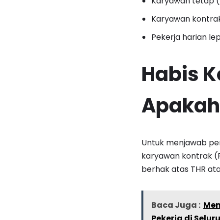
Karyawan tetap 
Karyawan kontra
Pekerja harian le
Habis K
Apakah
Untuk menjawab per
karyawan kontrak (
berhak atas THR ata
Baca Juga :
Men
Pekerja di Selur