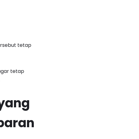
ersebut tetap
agar tetap
.
 yang
baran