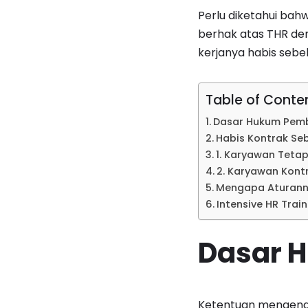
Perlu diketahui bah
berhak atas THR de
kerjanya habis sebe
Table of Conte
Dasar Hukum Pemb
Habis Kontrak Se
1. Karyawan Teta
2. Karyawan Kont
Mengapa Aturann
Intensive HR Train
Dasar 
Ketentuan mengenai