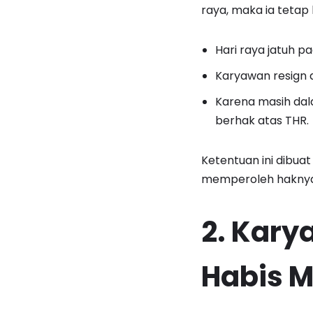
raya, maka ia teta
Hari raya jatuh pa
Karyawan resign a
Karena masih dal
berhak atas THR.
Ketentuan ini dibua
memperoleh haknya 
2. Kary
Habis M