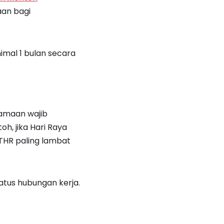
an bagi
imal 1 bulan secara
gamaan wajib
h, jika Hari Raya
 THR paling lambat
atus hubungan kerja.