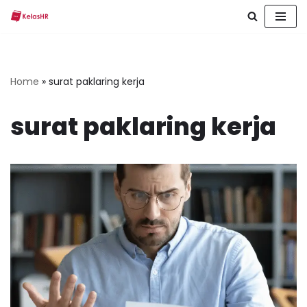
Skip
to
content
Home
»
surat paklaring kerja
surat paklaring kerja