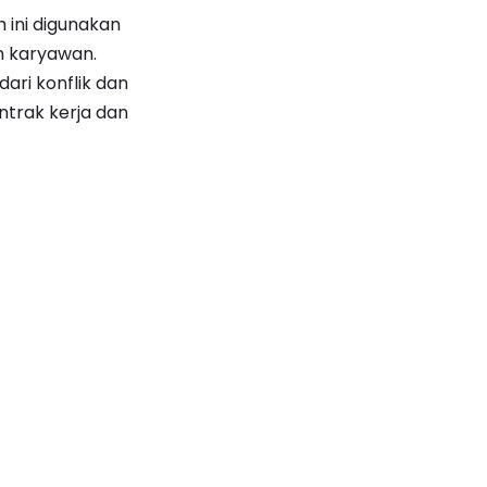
h ini digunakan
eh karyawan.
ri konflik dan
trak kerja dan