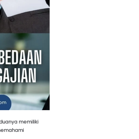
eduanya memiliki
 memahami