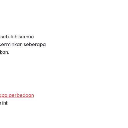
n setelah semua
encerminkan seberapa
kan.
rapa perbedaan
ini: