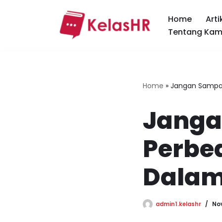
Home
Arti
Skip
Tentang Kam
to
content
Home
»
Jangan Sampai
Janga
Perbe
Dalam
admin1.kelashr
No