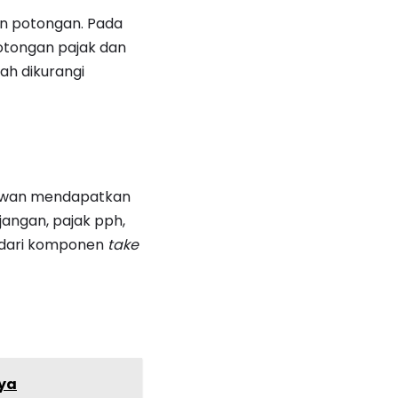
n potongan. Pada
potongan pajak dan
ah dikurangi
yawan mendapatkan
jangan, pajak pph,
i dari komponen
take
nya