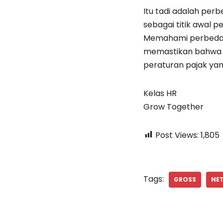
Itu tadi adalah perb
sebagai titik awal 
Memahami perbedaan
memastikan bahwa k
peraturan pajak yan
Kelas HR
Grow Together
Post Views:
1,805
Tags:
GROSS
NE