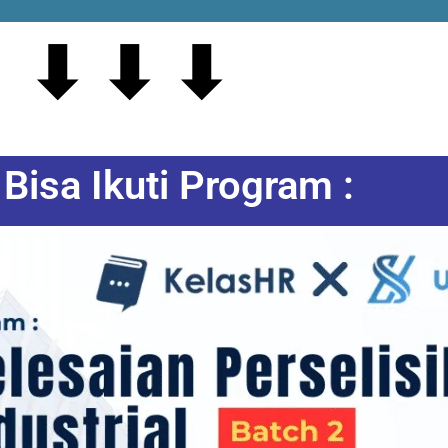
⬇ ⬇ ⬇
Bisa Ikuti Program :