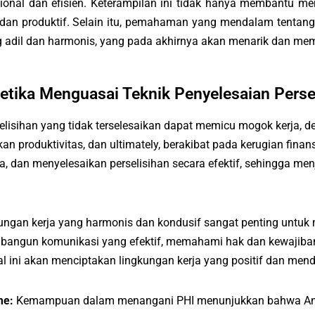
sional dan efisien. Keterampilan ini tidak hanya membantu meng
il dan produktif. Selain itu, pemahaman yang mendalam tentang
 adil dan harmonis, yang pada akhirnya akan menarik dan mem
etika Menguasai Teknik Penyelesaian Persel
elisihan yang tidak terselesaikan dapat memicu mogok kerja, d
 produktivitas, dan ultimately, berakibat pada kerugian finan
an menyelesaikan perselisihan secara efektif, sehingga menja
ngan kerja yang harmonis dan kondusif sangat penting untuk m
ngun komunikasi yang efektif, memahami hak dan kewajiban 
Hal ini akan menciptakan lingkungan kerja yang positif dan men
sme:
Kemampuan dalam menangani PHI menunjukkan bahwa And