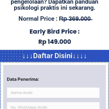
pengelolaan? Dapatkan panduan
psikologi praktis ini sekarang.
Normal Price : R̶p̶ ̶3̶6̶9̶.̶0̶0̶0̶
Early Bird Price :
Rp 149.000
↓↓↓Daftar Disini↓↓↓↓
Data Penerima: