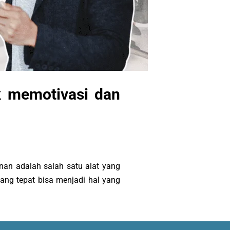
uk memotivasi dan
an adalah salah satu alat yang
ang tepat bisa menjadi hal yang