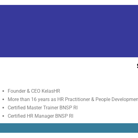
Founder & CEO KelasHR
More than 16 years as HR Practitioner & People Development
Certified Master Trainer BNSP RI
Certified HR Manager BNSP RI